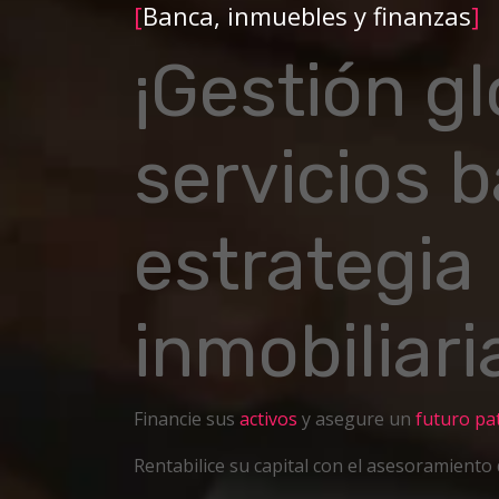
[
Banca, inmuebles y finanzas
]
¡Gestión gl
servicios b
estrategia
inmobiliari
Financie sus
activos
y asegure un
futuro pa
Rentabilice su capital con el asesoramiento