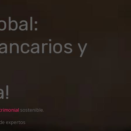
obal:
ancarios y
a!
trimonial
sostenible.
 de expertos